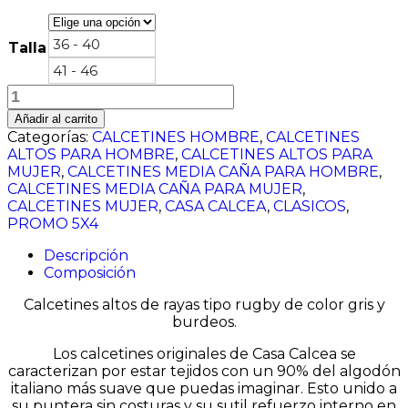
36 - 40
Talla
41 - 46
Altos
de
Añadir al carrito
rayas
Categorías:
CALCETINES HOMBRE
,
CALCETINES
gris
ALTOS PARA HOMBRE
,
CALCETINES ALTOS PARA
y
MUJER
,
CALCETINES MEDIA CAÑA PARA HOMBRE
,
burdeos
CALCETINES MEDIA CAÑA PARA MUJER
,
cantidad
CALCETINES MUJER
,
CASA CALCEA
,
CLASICOS
,
PROMO 5X4
Descripción
Composición
Calcetines altos de rayas tipo rugby de color gris y
burdeos.
Los calcetines originales de
Casa
Calcea
se
caracterizan por estar tejidos con un 90% del algodón
italiano más suave que puedas imaginar. Esto unido a
su puntera sin costuras y su sutil refuerzo interno en