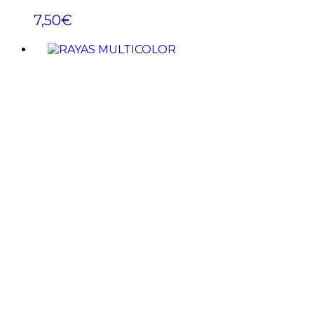
7,50
€