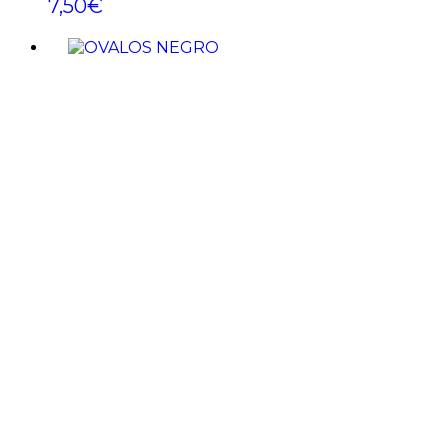
7,50
€