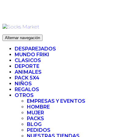
Ir
ENVIO 72H (LABORABLES) - ENVIO GRATIS ❤️ PARA
al
PEDIDOS SUPERIORES A 35€
contenido
Alternar navegación
DESPAREJADOS
MUNDO FRIKI
CLASICOS
DEPORTE
ANIMALES
PACK 5X4
NIÑOS
REGALOS
OTROS
EMPRESAS Y EVENTOS
HOMBRE
MUJER
PACKS
BLOG
PEDIDOS
NUESTRAS TIENDAS