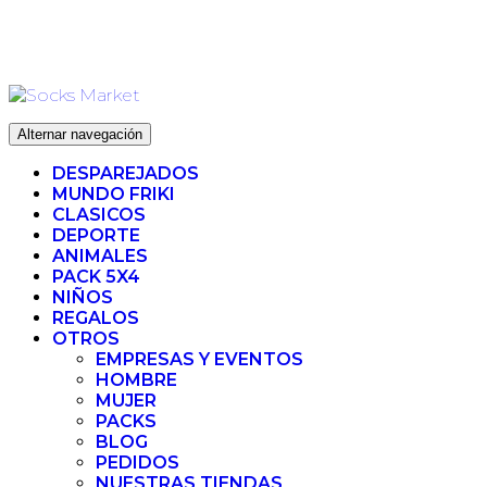
Ir
ENVIO 72H (LABORABLES) - ENVIO GRATIS ❤️ PARA
al
PEDIDOS SUPERIORES A 35€
contenido
Alternar navegación
DESPAREJADOS
MUNDO FRIKI
CLASICOS
DEPORTE
ANIMALES
PACK 5X4
NIÑOS
REGALOS
OTROS
EMPRESAS Y EVENTOS
HOMBRE
MUJER
PACKS
BLOG
PEDIDOS
NUESTRAS TIENDAS