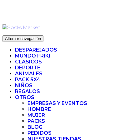
Ir
ENVIO 72H (LABORABLES) - ENVIO GRATIS ❤️ PARA
al
PEDIDOS SUPERIORES A 35€
contenido
Alternar navegación
DESPAREJADOS
MUNDO FRIKI
CLASICOS
DEPORTE
ANIMALES
PACK 5X4
NIÑOS
REGALOS
OTROS
EMPRESAS Y EVENTOS
HOMBRE
MUJER
PACKS
BLOG
PEDIDOS
NUESTRAS TIENDAS