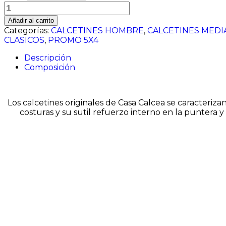
Verde
campo
Añadir al carrito
con
Categorías:
CALCETINES HOMBRE
,
CALCETINES MEDI
canalé
CLASICOS
,
PROMO 5X4
burdeos
cantidad
Descripción
Composición
Los calcetines originales de
Casa
Calcea
se caracteriza
costuras y su sutil refuerzo interno en la puntera y