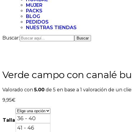
MUJER
PACKS
BLOG
PEDIDOS
NUESTRAS TIENDAS
Buscar:
Verde campo con canalé bu
Valorado con
5.00
de 5 en base a
1
valoración de un cli
9,95
€
36 - 40
Talla
41 - 46