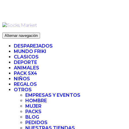
Ir
ENVIO 72H (LABORABLES) - ENVIO GRATIS ❤️ PARA
al
PEDIDOS SUPERIORES A 35€
contenido
Alternar navegación
DESPAREJADOS
MUNDO FRIKI
CLASICOS
DEPORTE
ANIMALES
PACK 5X4
NIÑOS
REGALOS
OTROS
EMPRESAS Y EVENTOS
HOMBRE
MUJER
PACKS
BLOG
PEDIDOS
NUESTRAS TIENDAS