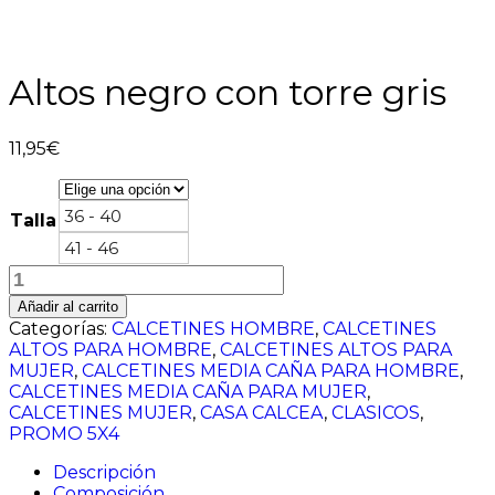
Altos negro con torre gris
11,95
€
36 - 40
Talla
41 - 46
Altos
negro
Añadir al carrito
con
Categorías:
CALCETINES HOMBRE
,
CALCETINES
torre
ALTOS PARA HOMBRE
,
CALCETINES ALTOS PARA
gris
MUJER
,
CALCETINES MEDIA CAÑA PARA HOMBRE
,
cantidad
CALCETINES MEDIA CAÑA PARA MUJER
,
CALCETINES MUJER
,
CASA CALCEA
,
CLASICOS
,
PROMO 5X4
Descripción
Composición