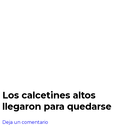
Los calcetines altos
llegaron para quedarse
en
Deja un comentario
Los