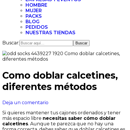
HOMBRE
MUJER
PACKS
BLOG
PEDIDOS
NUESTRAS TIENDAS
Buscar:
Como doblar calcetines,
diferentes métodos
en
Deja un comentario
Como
Si quieres mantener tus cajones ordenados y tener
doblar
más espacio libre
necesitas saber cómo doblar
calcetines,
calcetines
. Aunque te parezca que no hay una
diferentes
forma correcta, debes saber que doblar calcetines es
métodos