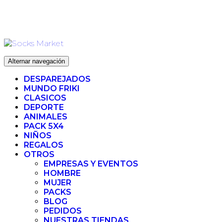
Ir
ENVIO 72H (LABORABLES) - ENVIO GRATIS ❤️ PARA
al
PEDIDOS SUPERIORES A 35€
contenido
Alternar navegación
DESPAREJADOS
MUNDO FRIKI
CLASICOS
DEPORTE
ANIMALES
PACK 5X4
NIÑOS
REGALOS
OTROS
EMPRESAS Y EVENTOS
HOMBRE
MUJER
PACKS
BLOG
PEDIDOS
NUESTRAS TIENDAS