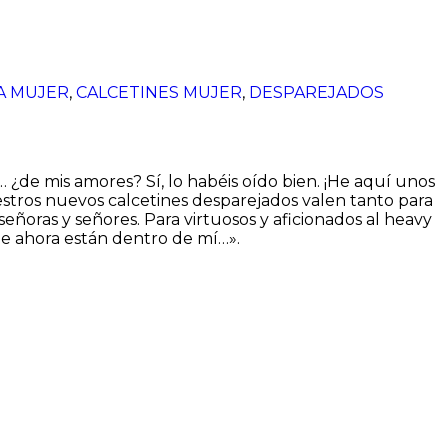
A MUJER
,
CALCETINES MUJER
,
DESPAREJADOS
 ¿de mis amores? Sí, lo habéis oído bien. ¡He aquí unos
estros nuevos calcetines desparejados valen tanto para
ñoras y señores. Para virtuosos y aficionados al heavy
ue ahora están dentro de mí…».