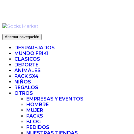
Ir
ENVIO 72H (LABORABLES) - ENVIO GRATIS ❤️ PARA
al
PEDIDOS SUPERIORES A 35€
contenido
Alternar navegación
DESPAREJADOS
MUNDO FRIKI
CLASICOS
DEPORTE
ANIMALES
PACK 5X4
NIÑOS
REGALOS
OTROS
EMPRESAS Y EVENTOS
HOMBRE
MUJER
PACKS
BLOG
PEDIDOS
NUESTRAS TIENDAS