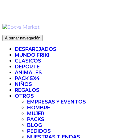
Ir
ENVIO 72H (LABORABLES) - ENVIO GRATIS ❤️ PARA
al
PEDIDOS SUPERIORES A 35€
contenido
Alternar navegación
DESPAREJADOS
MUNDO FRIKI
CLASICOS
DEPORTE
ANIMALES
PACK 5X4
NIÑOS
REGALOS
OTROS
EMPRESAS Y EVENTOS
HOMBRE
MUJER
PACKS
BLOG
PEDIDOS
NUESTRAS TIENDAS