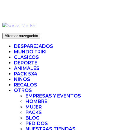
Ir
ENVIO 72H (LABORABLES) - ENVIO GRATIS ❤️ PARA
al
PEDIDOS SUPERIORES A 35€
contenido
Alternar navegación
DESPAREJADOS
MUNDO FRIKI
CLASICOS
DEPORTE
ANIMALES
PACK 5X4
NIÑOS
REGALOS
OTROS
EMPRESAS Y EVENTOS
HOMBRE
MUJER
PACKS
BLOG
PEDIDOS
NUESTRAS TIENDAS