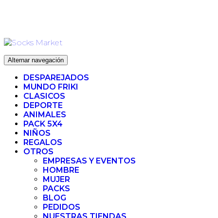
Ir
ENVIO 72H (LABORABLES) - ENVIO GRATIS ❤️ PARA
al
PEDIDOS SUPERIORES A 35€
contenido
Alternar navegación
DESPAREJADOS
MUNDO FRIKI
CLASICOS
DEPORTE
ANIMALES
PACK 5X4
NIÑOS
REGALOS
OTROS
EMPRESAS Y EVENTOS
HOMBRE
MUJER
PACKS
BLOG
PEDIDOS
NUESTRAS TIENDAS