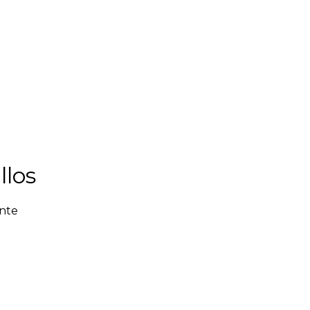
llos
ente