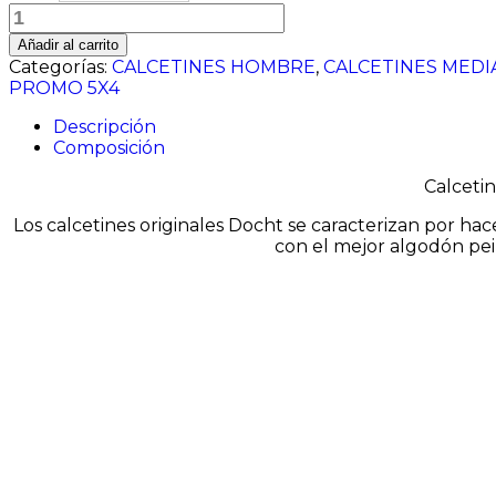
Burdeos
con
Añadir al carrito
puntitos
Categorías:
CALCETINES HOMBRE
,
CALCETINES MEDI
amarillos
PROMO 5X4
cantidad
Descripción
Composición
Calcetin
Los calcetines originales Docht se caracterizan por ha
con el mejor algodón pei