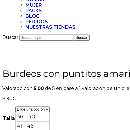
MUJER
PACKS
BLOG
PEDIDOS
NUESTRAS TIENDAS
Buscar:
Burdeos con puntitos amari
Valorado con
5.00
de 5 en base a
1
valoración de un cli
8,90
€
36 - 40
Talla
41 - 46