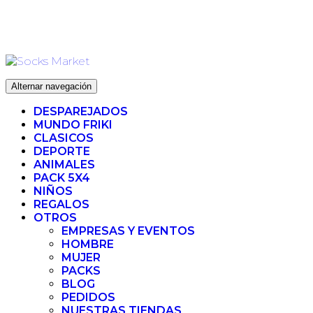
Ir
ENVIO 72H (LABORABLES) - ENVIO GRATIS ❤️ PARA
al
PEDIDOS SUPERIORES A 35€
contenido
Alternar navegación
DESPAREJADOS
MUNDO FRIKI
CLASICOS
DEPORTE
ANIMALES
PACK 5X4
NIÑOS
REGALOS
OTROS
EMPRESAS Y EVENTOS
HOMBRE
MUJER
PACKS
BLOG
PEDIDOS
NUESTRAS TIENDAS