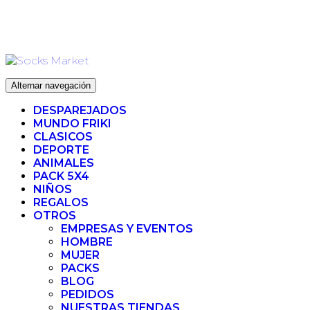
Ir
ENVIO 72H (LABORABLES) - ENVIO GRATIS ❤️ PARA
al
PEDIDOS SUPERIORES A 35€
contenido
Alternar navegación
DESPAREJADOS
MUNDO FRIKI
CLASICOS
DEPORTE
ANIMALES
PACK 5X4
NIÑOS
REGALOS
OTROS
EMPRESAS Y EVENTOS
HOMBRE
MUJER
PACKS
BLOG
PEDIDOS
NUESTRAS TIENDAS