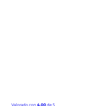
Valorado con
4.00
de 5