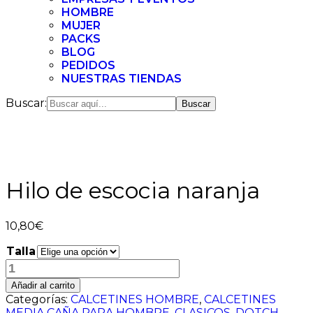
HOMBRE
MUJER
PACKS
BLOG
PEDIDOS
NUESTRAS TIENDAS
Buscar:
Hilo de escocia naranja
10,80
€
Talla
Hilo
de
Añadir al carrito
escocia
Categorías:
CALCETINES HOMBRE
,
CALCETINES
naranja
MEDIA CAÑA PARA HOMBRE
,
CLASICOS
,
DOTCH
,