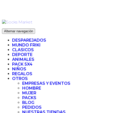
Ir
ENVIO 72H (LABORABLES) - ENVIO GRATIS ❤️ PARA
al
PEDIDOS SUPERIORES A 35€
contenido
Alternar navegación
DESPAREJADOS
MUNDO FRIKI
CLASICOS
DEPORTE
ANIMALES
PACK 5X4
NIÑOS
REGALOS
OTROS
EMPRESAS Y EVENTOS
HOMBRE
MUJER
PACKS
BLOG
PEDIDOS
NUESTRAS TIENDAS