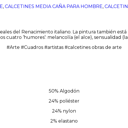
E
,
CALCETINES MEDIA CAÑA PARA HOMBRE
,
CALCETIN
ales del Renacimiento italiano. La pintura también está 
s cuatro ‘humores’: melancolía (el alce), sensualidad (la 
#Arte #Cuadros #artistas #calcetines obras de arte
50% Algodón
24% poliéster
24% nylon
2% elastano