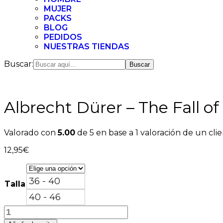
MUJER
PACKS
BLOG
PEDIDOS
NUESTRAS TIENDAS
Buscar:
Albrecht Dürer – The Fall 
Valorado con
5.00
de 5 en base a
1
valoración de un cli
12,95
€
36 - 40
Talla
40 - 46
Albrecht
Dürer