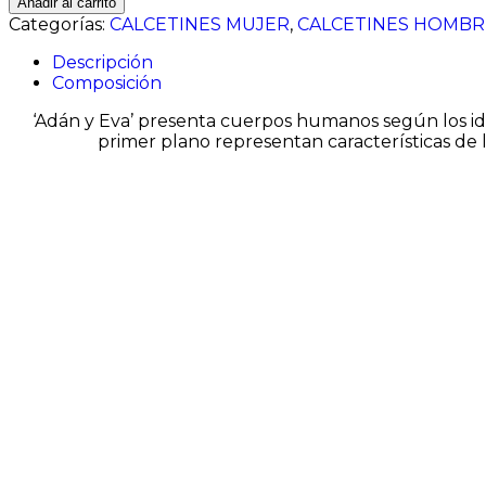
Añadir al carrito
-
Categorías:
CALCETINES MUJER
,
CALCETINES HOMBR
The
Fall
Descripción
of
Composición
Man
(Adam
‘Adán y Eva’ presenta cuerpos humanos según los ide
and
primer plano representan características de lo
Eve)
cantidad