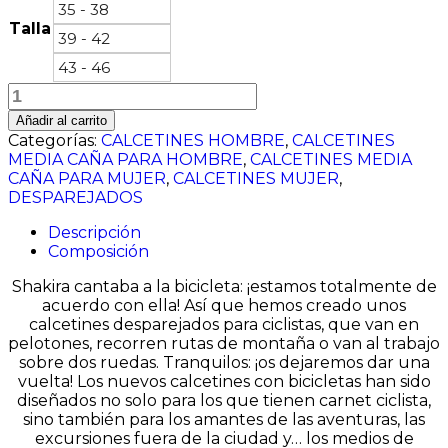
35 - 38
Talla
39 - 42
43 - 46
The
Bicycles
Añadir al carrito
cantidad
Categorías:
CALCETINES HOMBRE
,
CALCETINES
MEDIA CAÑA PARA HOMBRE
,
CALCETINES MEDIA
CAÑA PARA MUJER
,
CALCETINES MUJER
,
DESPAREJADOS
Descripción
Composición
Shakira cantaba a la bicicleta: ¡estamos totalmente de
acuerdo con ella! Así que hemos creado unos
calcetines desparejados para ciclistas, que van en
pelotones, recorren rutas de montaña o van al trabajo
sobre dos ruedas. Tranquilos: ¡os dejaremos dar una
vuelta! Los nuevos calcetines con bicicletas han sido
diseñados no solo para los que tienen carnet ciclista,
sino también para los amantes de las aventuras, las
excursiones fuera de la ciudad y… los medios de