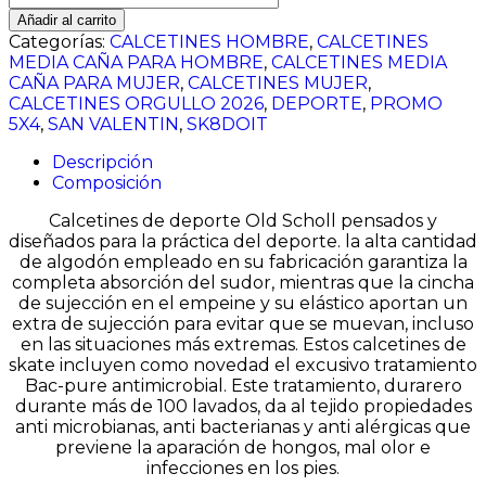
RAYA
Añadir al carrito
ARCOIRIS
Categorías:
CALCETINES HOMBRE
,
CALCETINES
cantidad
MEDIA CAÑA PARA HOMBRE
,
CALCETINES MEDIA
CAÑA PARA MUJER
,
CALCETINES MUJER
,
CALCETINES ORGULLO 2026
,
DEPORTE
,
PROMO
5X4
,
SAN VALENTIN
,
SK8DOIT
Descripción
Composición
Calcetines de deporte Old Scholl pensados y
diseñados para la práctica del deporte. la alta cantidad
de algodón empleado en su fabricación garantiza la
completa absorción del sudor, mientras que la cincha
de sujección en el empeine y su elástico aportan un
extra de sujección para evitar que se muevan, incluso
en las situaciones más extremas. Estos calcetines de
skate incluyen como novedad el excusivo tratamiento
Bac-pure antimicrobial. Este tratamiento, durarero
durante más de 100 lavados, da al tejido propiedades
anti microbianas, anti bacterianas y anti alérgicas que
previene la aparación de hongos, mal olor e
infecciones en los pies.