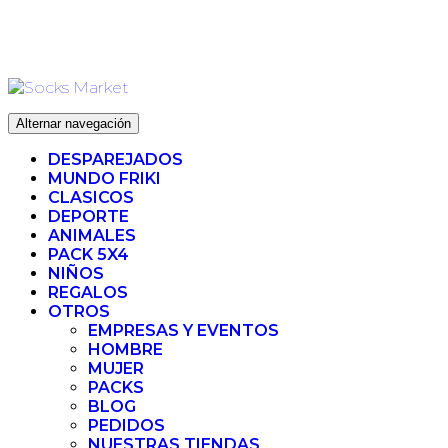
Ir
ENVIO 72H (LABORABLES) - ENVIO GRATIS ❤️ PARA
al
PEDIDOS SUPERIORES A 35€
contenido
Alternar navegación
DESPAREJADOS
MUNDO FRIKI
CLASICOS
DEPORTE
ANIMALES
PACK 5X4
NIÑOS
REGALOS
OTROS
EMPRESAS Y EVENTOS
HOMBRE
MUJER
PACKS
BLOG
PEDIDOS
NUESTRAS TIENDAS