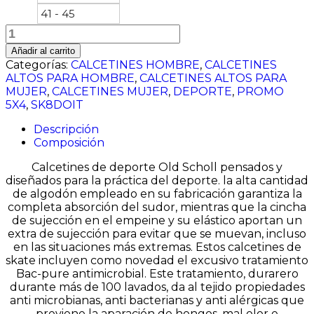
41 - 45
GRIS
JASPEADO
Añadir al carrito
ALTOS
Categorías:
CALCETINES HOMBRE
,
CALCETINES
cantidad
ALTOS PARA HOMBRE
,
CALCETINES ALTOS PARA
MUJER
,
CALCETINES MUJER
,
DEPORTE
,
PROMO
5X4
,
SK8DOIT
Descripción
Composición
Calcetines de deporte Old Scholl pensados y
diseñados para la práctica del deporte. la alta cantidad
de algodón empleado en su fabricación garantiza la
completa absorción del sudor, mientras que la cincha
de sujección en el empeine y su elástico aportan un
extra de sujección para evitar que se muevan, incluso
en las situaciones más extremas. Estos calcetines de
skate incluyen como novedad el excusivo tratamiento
Bac-pure antimicrobial. Este tratamiento, durarero
durante más de 100 lavados, da al tejido propiedades
anti microbianas, anti bacterianas y anti alérgicas que
previene la aparación de hongos, mal olor e