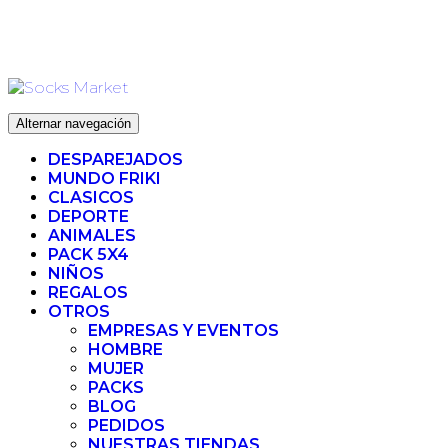
Ir
ENVIO 72H (LABORABLES) - ENVIO GRATIS ❤️ PARA
al
PEDIDOS SUPERIORES A 35€
contenido
Alternar navegación
DESPAREJADOS
MUNDO FRIKI
CLASICOS
DEPORTE
ANIMALES
PACK 5X4
NIÑOS
REGALOS
OTROS
EMPRESAS Y EVENTOS
HOMBRE
MUJER
PACKS
BLOG
PEDIDOS
NUESTRAS TIENDAS