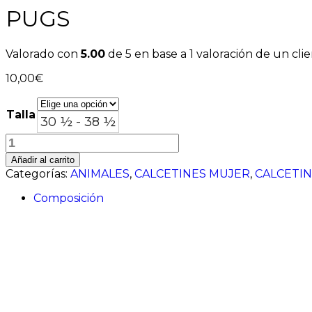
PUGS
Valorado con
5.00
de 5 en base a
1
valoración de un cli
10,00
€
Talla
30 ½ - 38 ½
PUGS
cantidad
Añadir al carrito
Categorías:
ANIMALES
,
CALCETINES MUJER
,
CALCETIN
Composición