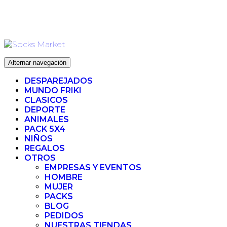
Ir
ENVIO 72H (LABORABLES) - ENVIO GRATIS ❤️ PARA
al
PEDIDOS SUPERIORES A 35€
contenido
Alternar navegación
DESPAREJADOS
MUNDO FRIKI
CLASICOS
DEPORTE
ANIMALES
PACK 5X4
NIÑOS
REGALOS
OTROS
EMPRESAS Y EVENTOS
HOMBRE
MUJER
PACKS
BLOG
PEDIDOS
NUESTRAS TIENDAS