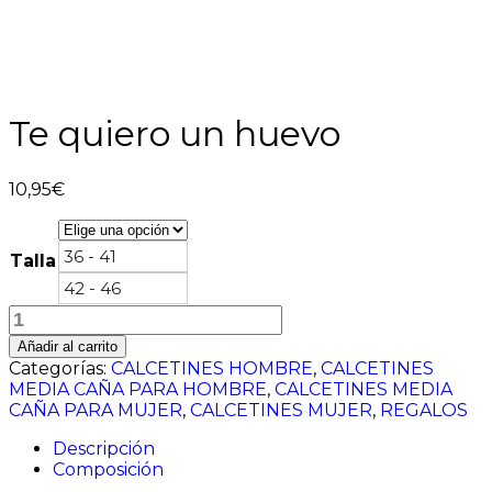
Te quiero un huevo
10,95
€
36 - 41
Talla
42 - 46
Te
quiero
Añadir al carrito
un
Categorías:
CALCETINES HOMBRE
,
CALCETINES
huevo
MEDIA CAÑA PARA HOMBRE
,
CALCETINES MEDIA
cantidad
CAÑA PARA MUJER
,
CALCETINES MUJER
,
REGALOS
Descripción
Composición