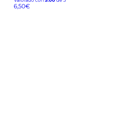
Valorado con
5.00
de 5
6,50
€