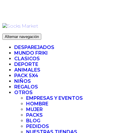
Ir
ENVIO 72H (LABORABLES) - ENVIO GRATIS ❤️ PARA
al
PEDIDOS SUPERIORES A 35€
contenido
Alternar navegación
DESPAREJADOS
MUNDO FRIKI
CLASICOS
DEPORTE
ANIMALES
PACK 5X4
NIÑOS
REGALOS
OTROS
EMPRESAS Y EVENTOS
HOMBRE
MUJER
PACKS
BLOG
PEDIDOS
NUESTRAS TIENDAS