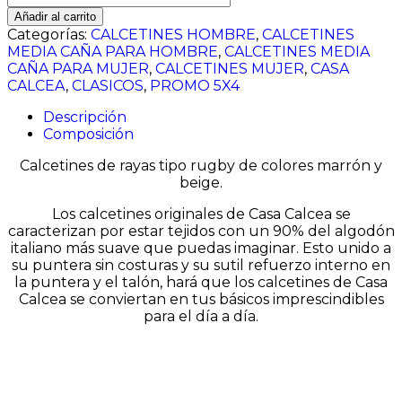
marrón
Añadir al carrito
y
Categorías:
CALCETINES HOMBRE
,
CALCETINES
beige
MEDIA CAÑA PARA HOMBRE
,
CALCETINES MEDIA
cantidad
CAÑA PARA MUJER
,
CALCETINES MUJER
,
CASA
CALCEA
,
CLASICOS
,
PROMO 5X4
Descripción
Composición
Calcetines de rayas tipo rugby de colores marrón y
beige.
Los calcetines originales de
Casa
Calcea
se
caracterizan por estar tejidos con un 90% del algodón
italiano más suave que puedas imaginar. Esto unido a
su puntera sin costuras y su sutil refuerzo interno en
la puntera y el talón, hará que los calcetines de
Casa
Calcea
se conviertan en tus básicos imprescindibles
para el día a día.