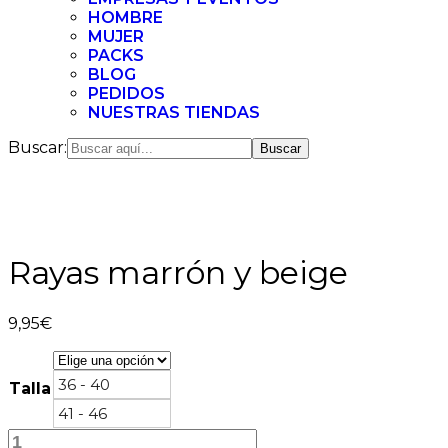
HOMBRE
MUJER
PACKS
BLOG
PEDIDOS
NUESTRAS TIENDAS
Buscar:
Rayas marrón y beige
9,95
€
36 - 40
Talla
41 - 46
Rayas