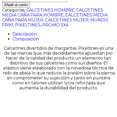
quiere
Añadir al carrito
no
Categorías:
CALCETINES HOMBRE
,
CALCETINES
me
MEDIA CAÑA PARA HOMBRE
,
CALCETINES MEDIA
quiere
CAÑA PARA MUJER
,
CALCETINES MUJER
,
MUNDO
cantidad
FRIKI
,
PIXELTINES
,
PROMO 5X4
Descripción
Composición
Calcetines divertidos de margaritas. Pixeltines es una
de las marcas que más decididamente apuestan por
hacer de la calidad del producto un elemento tan
distintivo de sus calcetines como sus diseños. El
elástico viene eleaborado con la novedosa técnica de
nido de abeja lo que reduce la presión sobre la pierna
sin comprometer su sujección y tanto en puntera
como en talones utilizan lycra reforzada que
aumenta la durabilidad del producto.