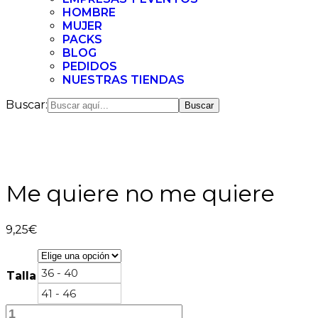
HOMBRE
MUJER
PACKS
BLOG
PEDIDOS
NUESTRAS TIENDAS
Buscar:
Me quiere no me quiere
9,25
€
36 - 40
Talla
41 - 46
Me