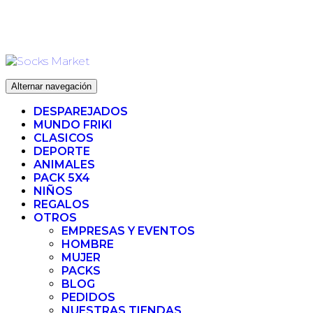
Ir
ENVIO 72H (LABORABLES) - ENVIO GRATIS ❤️ PARA
al
PEDIDOS SUPERIORES A 35€
contenido
Alternar navegación
DESPAREJADOS
MUNDO FRIKI
CLASICOS
DEPORTE
ANIMALES
PACK 5X4
NIÑOS
REGALOS
OTROS
EMPRESAS Y EVENTOS
HOMBRE
MUJER
PACKS
BLOG
PEDIDOS
NUESTRAS TIENDAS