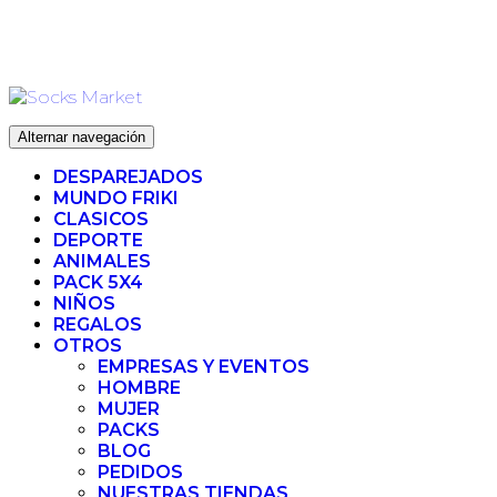
Ir
ENVIO 72H (LABORABLES) - ENVIO GRATIS ❤️ PARA
al
PEDIDOS SUPERIORES A 35€
contenido
Alternar navegación
DESPAREJADOS
MUNDO FRIKI
CLASICOS
DEPORTE
ANIMALES
PACK 5X4
NIÑOS
REGALOS
OTROS
EMPRESAS Y EVENTOS
HOMBRE
MUJER
PACKS
BLOG
PEDIDOS
NUESTRAS TIENDAS