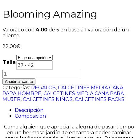
Blooming Amazing
Valorado con
4.00
de 5 en base a
1
valoración de un
cliente
22,00
€
Talla
37 - 42
Blooming
Amazing
Añadir al carrito
cantidad
Categorías:
REGALOS
,
CALCETINES MEDIA CAÑA
PARA HOMBRE
,
CALCETINES MEDIA CAÑA PARA
MUJER
,
CALCETINES NIÑOS
,
CALCETINES PACKS
Descripción
Composición
Como alguien que aprecia la alegría de pasar tiempo
en un hermoso jardín, te encantará poder caminar