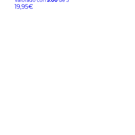
Valorado con
5.00
de 5
19,95
€