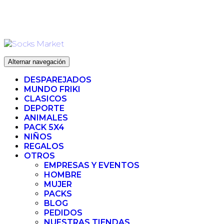
Ir
ENVIO 72H (LABORABLES) - ENVIO GRATIS ❤️ PARA
al
PEDIDOS SUPERIORES A 35€
contenido
Alternar navegación
DESPAREJADOS
MUNDO FRIKI
CLASICOS
DEPORTE
ANIMALES
PACK 5X4
NIÑOS
REGALOS
OTROS
EMPRESAS Y EVENTOS
HOMBRE
MUJER
PACKS
BLOG
PEDIDOS
NUESTRAS TIENDAS