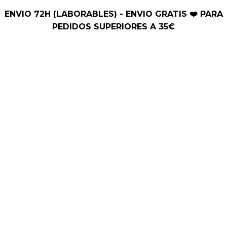
Ir
ENVIO 72H (LABORABLES) - ENVIO GRATIS ❤️ PARA
al
PEDIDOS SUPERIORES A 35€
contenido