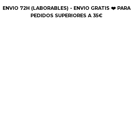
Ir
ENVIO 72H (LABORABLES) - ENVIO GRATIS ❤️ PARA
al
PEDIDOS SUPERIORES A 35€
contenido