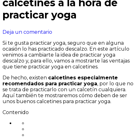
calcetines a la hora de
practicar yoga
en
Deja un comentario
Las
Si te gusta practicar yoga, seguro que en alguna
ventajas
ocasión lo has practicado descalzo. En este artículo
de
venimos a cambiarte la idea de practicar yoga
utilizar
descalzo y, para ello, vamos a mostrarte las ventajas
calcetines
que tiene practicar yoga en calcetines.
a
la
De hecho, existen
calcetines especialmente
hora
recomendados para practicar yoga
, por lo que no
de
se trata de practicarlo con un calcetín cualquiera.
practicar
Aquí también te mostraremos cómo deben de ser
yoga
unos buenos calcetines para practicar yoga.
Contenido