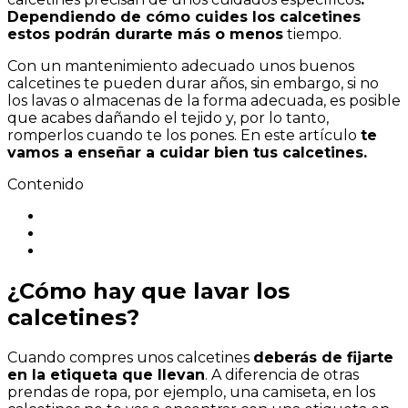
mantenimiento
Dependiendo de cómo cuides los calcetines
de
estos podrán durarte más o menos
tiempo.
los
calcetines:
Con un mantenimiento adecuado unos buenos
cómo
calcetines te pueden durar años, sin embargo, si no
lavar,
los lavas o almacenas de la forma adecuada, es posible
secar
que acabes dañando el tejido y, por lo tanto,
y
romperlos cuando te los pones. En este artículo
te
almacenarlos
vamos a enseñar a cuidar bien tus calcetines.
correctamente.
Contenido
¿Cómo hay que lavar los
calcetines?
Cuando compres unos calcetines
deberás de fijarte
en la etiqueta que llevan
. A diferencia de otras
prendas de ropa, por ejemplo, una camiseta, en los