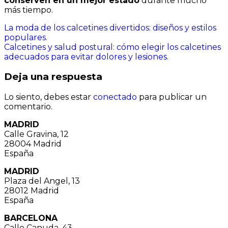
conserven en un mejor estado
durante mucho
más tiempo.
Navegación
La moda de los calcetines divertidos: diseños y estilos
populares.
de
Calcetines y salud postural: cómo elegir los calcetines
entradas
adecuados para evitar dolores y lesiones.
Deja una respuesta
Lo siento, debes estar
conectado
para publicar un
comentario.
MADRID
Calle Gravina, 12
28004 Madrid
España
MADRID
Plaza del Angel, 13
28012 Madrid
España
BARCELONA
Calle Canuda, 43