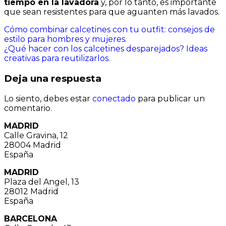
tiempo en la lavadora
y, por lo tanto, es importante
que sean resistentes para que aguanten más lavados.
Navegación
Cómo combinar calcetines con tu outfit: consejos de
estilo para hombres y mujeres.
de
¿Qué hacer con los calcetines desparejados? Ideas
entradas
creativas para reutilizarlos.
Deja una respuesta
Lo siento, debes estar
conectado
para publicar un
comentario.
MADRID
Calle Gravina, 12
28004 Madrid
España
MADRID
Plaza del Angel, 13
28012 Madrid
España
BARCELONA