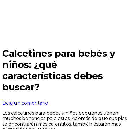
Calcetines para bebés y
niños: ¿qué
características debes
buscar?
en
Deja un comentario
Calcetines
Los calcetines para bebés y niños pequeños tienen
para
muchos beneficios para estos. Además de que sus pies
bebés
se encontrarán más calentitos, también estarán más
y